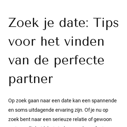
zoek
naar
de
perfecte
Zoek je date: Tips
date:
Tips
voor
voor het vinden
het
vinden
van
jouw
van de perfecte
ideale
partner
partner
Op zoek gaan naar een date kan een spannende
en soms uitdagende ervaring zijn. Of je nu op
zoek bent naar een serieuze relatie of gewoon