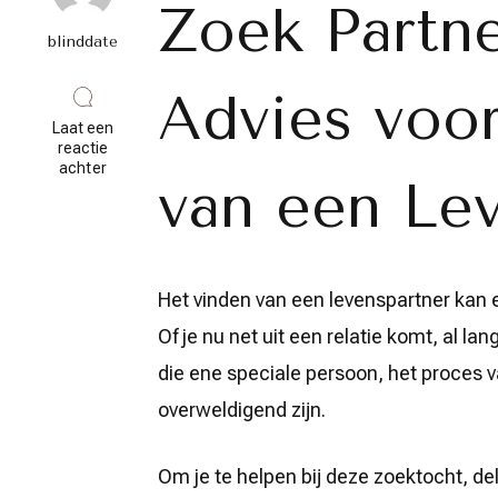
Zoek Partne
blinddate
Advies voo
Laat een
reactie
op
achter
van een Le
Op
Zoek
naar
een
Levenspartner:
Tips
Het vinden van een levenspartner kan 
en
Advies
Of je nu net uit een relatie komt, al la
voor
het
die ene speciale persoon, het proces 
Vinden
van
overweldigend zijn.
de
Perfecte
Match
Om je te helpen bij deze zoektocht, de