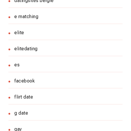
datingsites belgie
e matching
elite
elitedating
es
facebook
flirt date
g date
gay