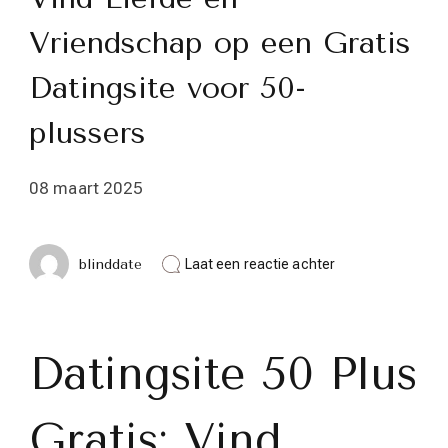
Vriendschap op een Gratis
Datingsite voor 50-
plussers
08 maart 2025
op
blinddate
Laat een reactie achter
Vind
Liefde
en
Vriendschap
op
Datingsite 50 Plus
een
Gratis
Datingsite
Gratis: Vind
voor
50-