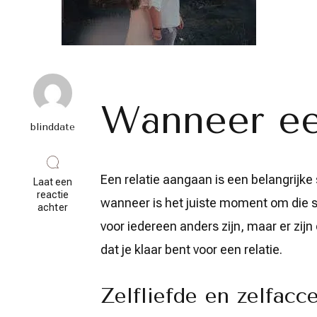
Wanneer ee
blinddate
Een relatie aangaan is een belangrijke
Laat een
reactie
wanneer is het juiste moment om die s
op
achter
Het
voor iedereen anders zijn, maar er zi
Juiste
Moment:
dat je klaar bent voor een relatie.
Wanneer
Een
Relatie
Zelfliefde en zelfacc
Aangaan