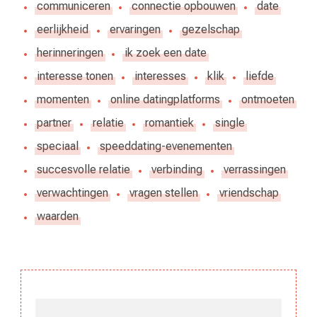
communiceren
connectie opbouwen
date
eerlijkheid
ervaringen
gezelschap
herinneringen
ik zoek een date
interesse tonen
interesses
klik
liefde
momenten
online datingplatforms
ontmoeten
partner
relatie
romantiek
single
speciaal
speeddating-evenementen
succesvolle relatie
verbinding
verrassingen
verwachtingen
vragen stellen
vriendschap
waarden