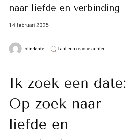
naar liefde en verbinding
14 februari 2025
op
blinddate
Laat een reactie achter
Ik
zoek
een
date:
Op
Ik zoek een date:
zoek
naar
liefde
Op zoek naar
en
verbinding
liefde en