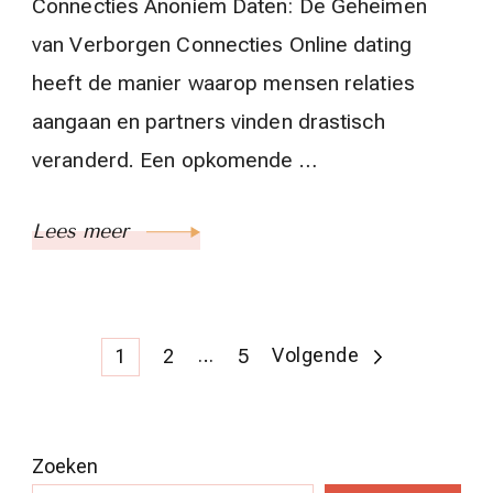
Connecties Anoniem Daten: De Geheimen
van Verborgen Connecties Online dating
heeft de manier waarop mensen relaties
aangaan en partners vinden drastisch
veranderd. Een opkomende …
Lees meer
Berichten
Pagina
Pagina
…
Pagina
Volgende
1
2
5
paginering
Zoeken