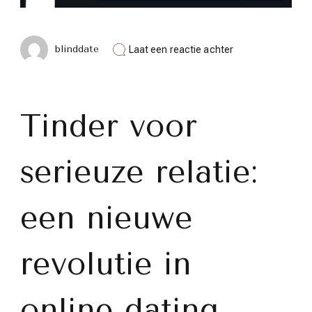
op
blinddate
Laat een reactie achter
Ontdek
de
Nieuwe
Revolutie:
Tinder
Tinder voor
voor
Serieuze
Relatie!
serieuze relatie:
een nieuwe
revolutie in
online dating