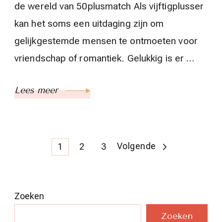
de wereld van 50plusmatch Als vijftigplusser
kan het soms een uitdaging zijn om
gelijkgestemde mensen te ontmoeten voor
vriendschap of romantiek. Gelukkig is er …
Lees meer
Berichten
Pagina
Pagina
Pagina
Volgende
1
2
3
paginering
Zoeken
Zoeken