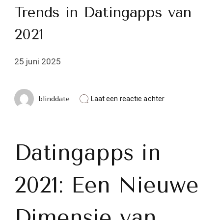
Trends in Datingapps van
2021
25 juni 2025
op
blinddate
Laat een reactie achter
Ontdek
de
Nieuwste
Trends
in
Datingapps in
Datingapps
van
2021
2021: Een Nieuwe
Dimensie van