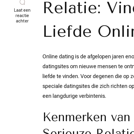
Relatie: Vi
Laat een
reactie
op
achter
Liefde Onli
Vind
uw
Ware
Liefde:
De
Beste
Online dating is de afgelopen jaren e
Datingsites
voor
datingsites om nieuwe mensen te ontm
Serieuze
Relatie
liefde te vinden. Voor degenen die op zo
in
België
speciale datingsites die zich richten 
een langdurige verbintenis.
Kenmerken van 
Serieuze Relati