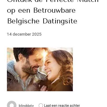
op een Betrouwbare
Belgische Datingsite
14 december 2025
op
blinddate
Laat een reactie achter