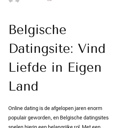
Ontdek
de
Perfecte
Match
op
Belgische
een
Betrouwbare
Belgische
Datingsite: Vind
Datingsite
Liefde in Eigen
Land
Online dating is de afgelopen jaren enorm
populair geworden, en Belgische datingsites
spelen hierin een belangrijke rol. Met een