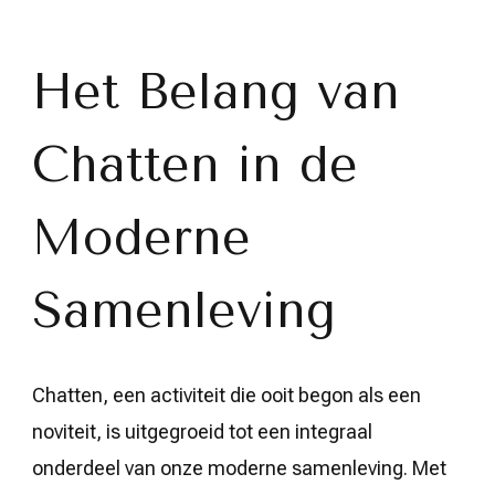
Evolutie
van
Chatten:
Verbindingen
Het Belang van
in
de
Digitale
Chatten in de
Samenleving
Moderne
Samenleving
Chatten, een activiteit die ooit begon als een
noviteit, is uitgegroeid tot een integraal
onderdeel van onze moderne samenleving. Met