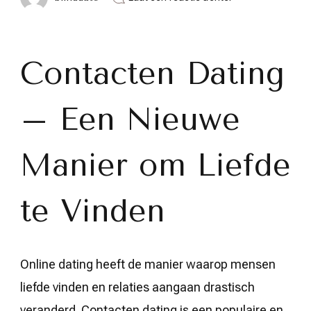
Nieuwe
Liefdeskansen
Ontdekken
met
Contacten
Contacten Dating
Dating
in
België
– Een Nieuwe
Manier om Liefde
te Vinden
Online dating heeft de manier waarop mensen
liefde vinden en relaties aangaan drastisch
veranderd. Contacten dating is een populaire en