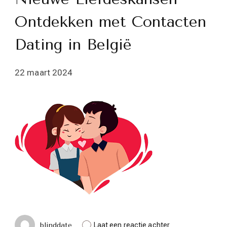
Ontdekken met Contacten
Dating in België
22 maart 2024
op
blinddate
Laat een reactie achter