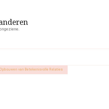
aanderen
 ongeziene.
t Opbouwen van Betekenisvolle Relaties