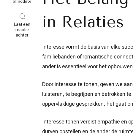
blinddate
in Relaties
Laat een
reactie
op
achter
Het
Belang
Interesse vormt de basis van elke succ
van
familiebanden of romantische connecti
Interesse
in
ander is essentieel voor het opbouwen
het
Opbouwen
van
Betekenisvolle
Door interesse te tonen, geven we aan
Relaties
luisteren, te begrijpen en betrokken te 
oppervlakkige gesprekken; het gaat om 
Interesse tonen vereist empathie en 
durven opstellen en de ander de ruimte