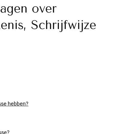
ragen over
enis, Schrijfwijze
esse hebben?
sse?