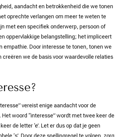
igheid, aandacht en betrokkenheid die we tonen
 het oprechte verlangen om meer te weten te
ijn met een specifiek onderwerp, persoon of
een oppervlakkige belangstelling; het impliceert
n empathie. Door interesse te tonen, tonen we
 creëren we de basis voor waardevolle relaties
eresse?
nteresse” vereist enige aandacht voor de
l. Het woord “interesse” wordt met twee keer de
eer de letter ‘e’. Let er dus op dat je geen
bbele ‘s’. Door deze spellingregel te volgen, zorg