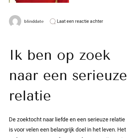
op
blinddate
Laat een reactie achter
Op
zoek
naar
een
Serieuze
Ik ben op zoek
Relatie:
Mijn
Zoektocht
naar een serieuze
naar
Liefde
relatie
De zoektocht naar liefde en een serieuze relatie
is voor velen een belangrijk doel in het leven. Het