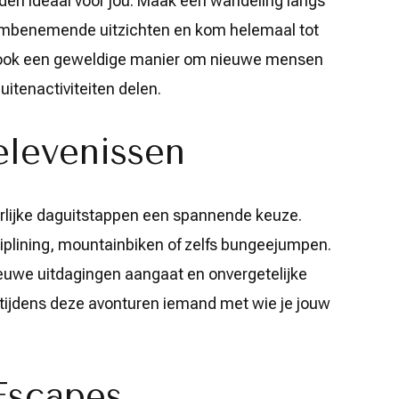
nden ideaal voor jou. Maak een wandeling langs
dembenemende uitzichten en kom helemaal tot
is ook een geweldige manier om nieuwe mensen
uitenactiviteiten delen.
elevenissen
urlijke daguitstappen een spannende keuze.
ziplining, mountainbiken of zelfs bungeejumpen.
nieuwe uitdagingen aangaat en onvergetelijke
 tijdens deze avonturen iemand met wie je jouw
Escapes