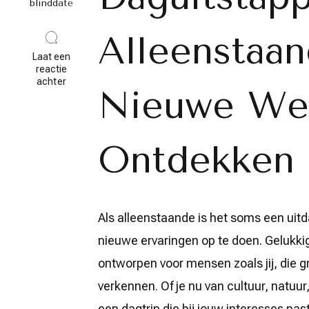
blinddate
Alleenstaan
Laat een
reactie
op
achter
Nieuwe We
Avontuurlijke
Daguitstappen
voor
Alleenstaanden:
Ontdek
Ontdekken
en
Geniet
Solo!
Als alleenstaande is het soms een uitd
nieuwe ervaringen op te doen. Gelukkig 
ontworpen voor mensen zoals jij, die g
verkennen. Of je nu van cultuur, natuur,
een dagtrip die bij jouw interesses past