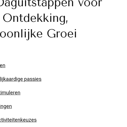
Daguitstappen voor
 Ontdekking,
soonlijke Groei
gen
jkaardige passies
stimuleren
mingen
tiviteitenkeuzes