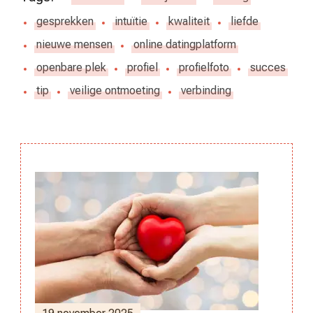
gesprekken
intuïtie
kwaliteit
liefde
nieuwe mensen
online datingplatform
openbare plek
profiel
profielfoto
succes
tip
veilige ontmoeting
verbinding
Berichtnavigatie