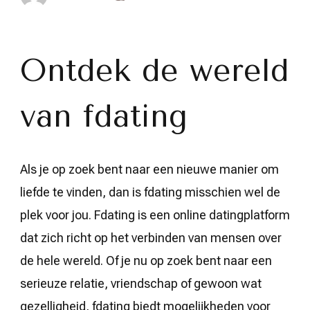
Vind
Liefde
Wereldwijd
met
fdating:
Ontdek de wereld
Ontdek
Nu!
van fdating
Als je op zoek bent naar een nieuwe manier om
liefde te vinden, dan is fdating misschien wel de
plek voor jou. Fdating is een online datingplatform
dat zich richt op het verbinden van mensen over
de hele wereld. Of je nu op zoek bent naar een
serieuze relatie, vriendschap of gewoon wat
gezelligheid, fdating biedt mogelijkheden voor