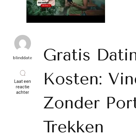
Gratis Dati
blinddate
Kosten: Vin
Laat een
reactie
op
achter
Zonder Por
Vind
Liefde
Zonder
Geld
Uit
Trekken
Te
Geven:
Gratis