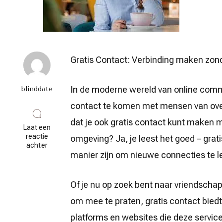
Gratis Contact: Verbinding maken zon
In de moderne wereld van online commu
blinddate
contact te komen met mensen van over 
dat je ook gratis contact kunt maken 
Laat een
reactie
omgeving? Ja, je leest het goed – grat
op
achter
Ontdek
manier zijn om nieuwe connecties te l
de
Kracht
van
Of je nu op zoek bent naar vriendscha
Gratis
Contact:
om mee te praten, gratis contact biedt 
Maak
Verbinding
platforms en websites die deze servic