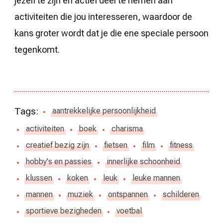
jezelf te zijn en actief deel te nemen aan
activiteiten die jou interesseren, waardoor de
kans groter wordt dat je die ene speciale persoon
tegenkomt.
Tags:
aantrekkelijke persoonlijkheid
activiteiten
boek
charisma
creatief bezig zijn
fietsen
film
fitness
hobby's en passies
innerlijke schoonheid
klussen
koken
leuk
leuke mannen
mannen
muziek
ontspannen
schilderen
sportieve bezigheden
voetbal