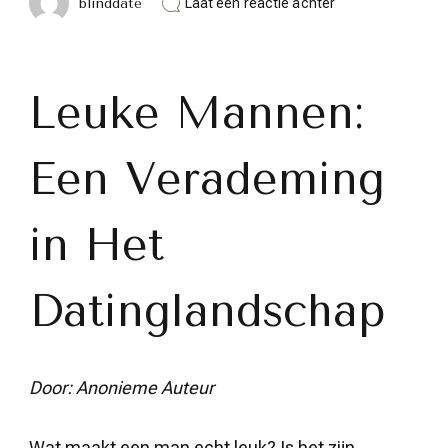
op
blinddate
Laat een reactie achter
De
Betovering
van
Leuke
Mannen:
Leuke Mannen:
Een
Verademing
in
Een Verademing
Het
Datinglandschap
in Het
Datinglandschap
Door: Anonieme Auteur
Wat maakt een man echt leuk? Is het zijn