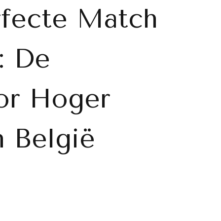
rfecte Match
: De
oor Hoger
 België