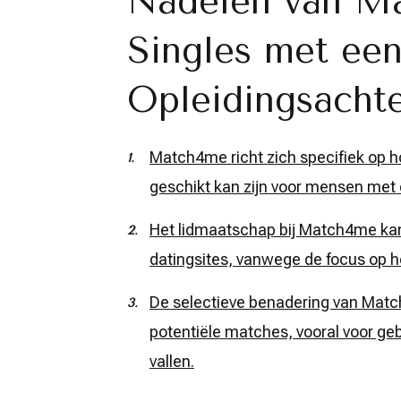
Nadelen van M
Singles met ee
Opleidingsacht
Match4me richt zich specifiek op h
geschikt kan zijn voor mensen met
Het lidmaatschap bij Match4me kan p
datingsites, vanwege de focus op h
De selectieve benadering van Matc
potentiële matches, vooral voor ge
vallen.