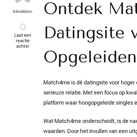
Ontdek Ma
blinddate
Datingsite
Laat een
reactie
op
achter
Opgeleiden 
Vind
jouw
Perfecte
Match
op
Match4me:
Match4me is dé datingsite voor hoger o
De
Datingsite
serieuze relatie. Met een focus op kwa
voor
Hoger
platform waar hoogopgeleide singles 
Opgeleiden
in
België
Wat Match4me onderscheidt, is de na
waarden. Door het invullen van een uit