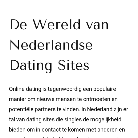
de
Wereld
van
Nederlandse
De Wereld van
Dating
Sites
voor
Nederlandse
Singles
in
België
Dating Sites
Online dating is tegenwoordig een populaire
manier om nieuwe mensen te ontmoeten en
potentiële partners te vinden. In Nederland zijn er
tal van dating sites die singles de mogelijkheid
bieden om in contact te komen met anderen en