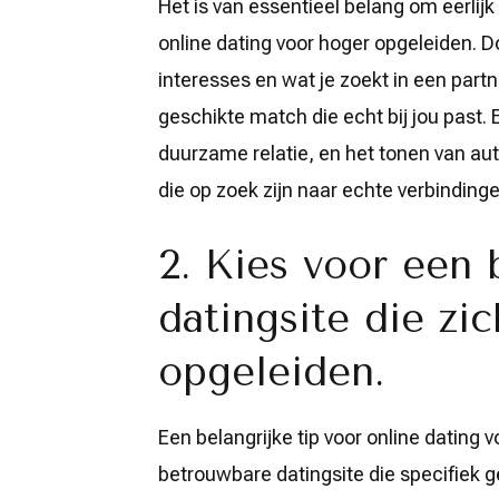
Het is van essentieel belang om eerlijk e
online dating voor hoger opgeleiden. Doo
interesses en wat je zoekt in een partn
geschikte match die echt bij jou past. 
duurzame relatie, en het tonen van auth
die op zoek zijn naar echte verbindin
2. Kies voor een
datingsite die zi
opgeleiden.
Een belangrijke tip voor online dating 
betrouwbare datingsite die specifiek g