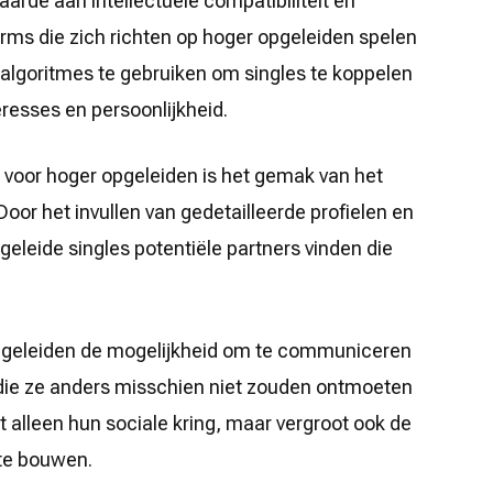
arde aan intellectuele compatibiliteit en
rms die zich richten op hoger opgeleiden spelen
algoritmes te gebruiken om singles te koppelen
eresses en persoonlijkheid.
g voor hoger opgeleiden is het gemak van het
oor het invullen van gedetailleerde profielen en
eleide singles potentiële partners vinden die
opgeleiden de mogelijkheid om te communiceren
die ze anders misschien niet zouden ontmoeten
et alleen hun sociale kring, maar vergroot ook de
 te bouwen.