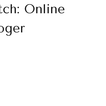
ch: Online
oger