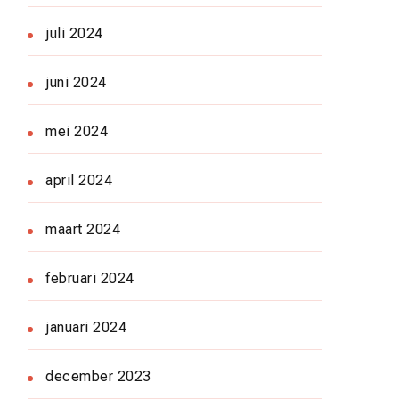
juli 2024
juni 2024
mei 2024
april 2024
maart 2024
februari 2024
januari 2024
december 2023