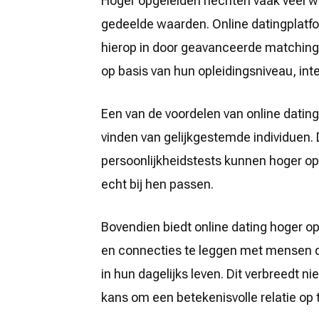
Hoger opgeleiden hechten vaak veel wa
gedeelde waarden. Online datingplatfo
hierop in door geavanceerde matching
op basis van hun opleidingsniveau, int
Een van de voordelen van online datin
vinden van gelijkgestemde individuen. D
persoonlijkheidstests kunnen hoger opg
echt bij hen passen.
Bovendien biedt online dating hoger 
en connecties te leggen met mensen 
in hun dagelijks leven. Dit verbreedt ni
kans om een ​​betekenisvolle relatie op