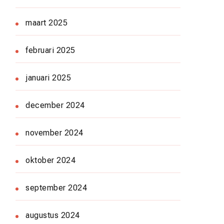
maart 2025
februari 2025
januari 2025
december 2024
november 2024
oktober 2024
september 2024
augustus 2024