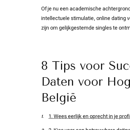
Of je nu een academische achtergron
intellectuele stimulatie, online dating
zijn om gelijkgestemde singles te ont
8 Tips voor Suc
Daten voor Hog
België
1. Wees eerlijk en oprecht in je prof