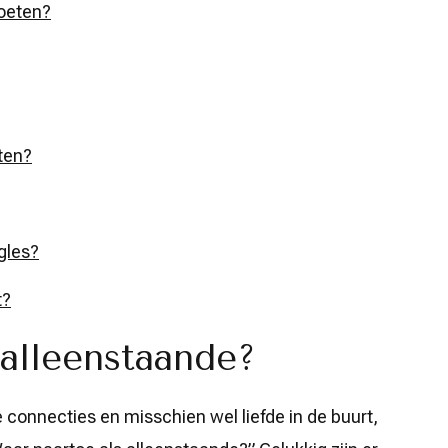
oeten?
ten?
gles?
t?
 alleenstaande?
connecties en misschien wel liefde in de buurt,