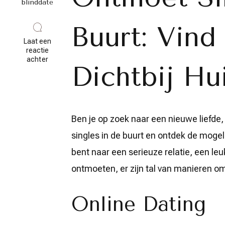
blinddate
Buurt: Vind
Laat een
reactie
op
achter
Dichtbij Hu
Ontmoet
Singles
in
de
Buurt:
Vind
Ben je op zoek naar een nieuwe liefde,
Liefde
Dichtbij
singles in de buurt en ontdek de mogeli
Huis
bent naar een serieuze relatie, een l
ontmoeten, er zijn tal van manieren om 
Online Dating