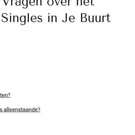
 Vragen over het
ingles in Je Buurt
eten?
ls alleenstaande?