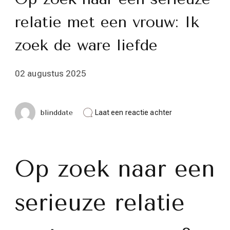
relatie met een vrouw: Ik
zoek de ware liefde
02 augustus 2025
op
blinddate
Laat een reactie achter
Op
zoek
naar
een
serieuze
Op zoek naar een
relatie
met
een
serieuze relatie
vrouw:
Ik
zoek
de