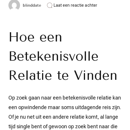
op
blinddate
Laat een reactie achter
Hoe
een
Betekenisvolle
Relatie
te
Hoe een
Vinden:
Tips
en
Betekenisvolle
Advies
Relatie te Vinden
Op zoek gaan naar een betekenisvolle relatie kan
een opwindende maar soms uitdagende reis zijn.
Of je nu net uit een andere relatie komt, al lange
tijd single bent of gewoon op zoek bent naar die