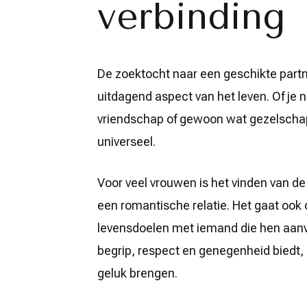
verbinding
Op
zoek
naar
liefde:
Vrouw
zoekt
De zoektocht naar een geschikte partn
partner
in
uitdagend aspect van het leven. Of je n
Vlaanderen
vriendschap of gewoon wat gezelschap,
universeel.
Voor veel vrouwen is het vinden van de
een romantische relatie. Het gaat ook
levensdoelen met iemand die hen aanvu
begrip, respect en genegenheid biedt,
geluk brengen.