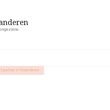
aanderen
 ongeziene.
t partner in Vlaanderen