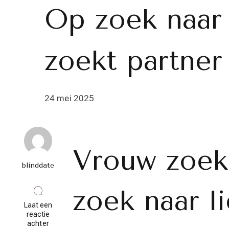
Op zoek naar 
zoekt partner
24 mei 2025
Vrouw zoek
blinddate
zoek naar l
Laat een
reactie
op
achter