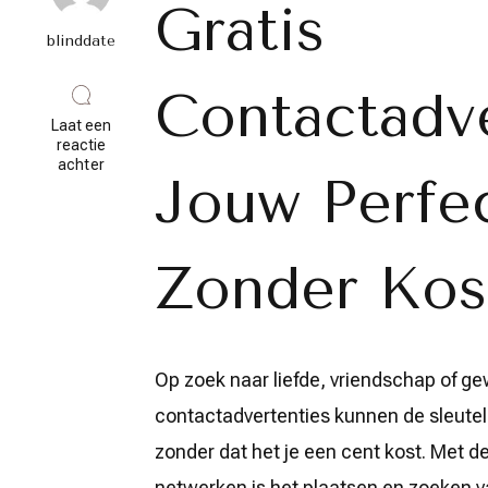
Gratis
blinddate
Contactadve
Laat een
reactie
op
achter
Jouw Perfe
Vind
Jouw
Perfecte
Match
met
Zonder Kos
Gratis
Contactadvertenties
in
België
Op zoek naar liefde, vriendschap of g
contactadvertenties kunnen de sleutel 
zonder dat het je een cent kost. Met d
netwerken is het plaatsen en zoeken v