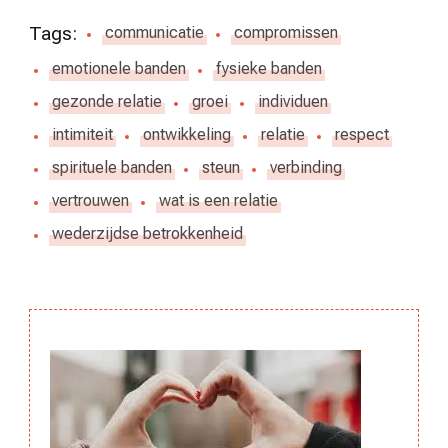
Tags:
communicatie
compromissen
emotionele banden
fysieke banden
gezonde relatie
groei
individuen
intimiteit
ontwikkeling
relatie
respect
spirituele banden
steun
verbinding
vertrouwen
wat is een relatie
wederzijdse betrokkenheid
Berichtnavigatie