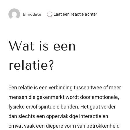
op
blinddate
Laat een reactie achter
Wat
betekent
het
om
een
Wat is een
relatie
te
hebben?
relatie?
–
Een
diepgaande
verkenning.
Een relatie is een verbinding tussen twee of meer
mensen die gekenmerkt wordt door emotionele,
fysieke en/of spirituele banden. Het gaat verder
dan slechts een oppervlakkige interactie en
omvat vaak een diepere vorm van betrokkenheid