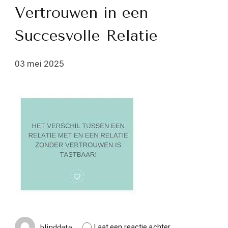
Vertrouwen in een
Succesvolle Relatie
03 mei 2025
op
blinddate
Laat een reactie achter