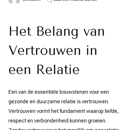
De
Cruciale
Rol
van
Vertrouwen
Het Belang van
in
een
Succesvolle
Vertrouwen in
Relatie
een Relatie
Een van de essentiële bouwstenen voor een
gezonde en duurzame relatie is vertrouwen.
Vertrouwen vormt het fundament waarop liefde,
respect en verbondenheid kunnen groeien.