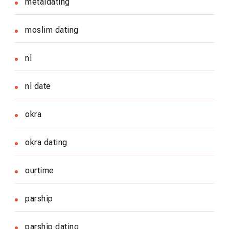
metaldating
moslim dating
nl
nl date
okra
okra dating
ourtime
parship
parship dating