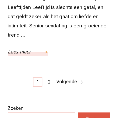
Leeftijden Leeftijd is slechts een getal, en
dat geldt zeker als het gaat om liefde en
intimiteit. Senior sexdating is een groeiende
trend …
Lees meer
Berichten
Pagina
Pagina
Volgende
1
2
paginering
Zoeken