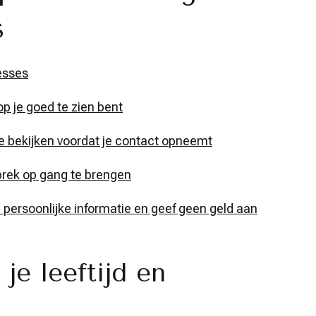
s
resses
op je goed te zien bent
te bekijken voordat je contact opneemt
rek op gang te brengen
 persoonlijke informatie en geef geen geld aan
je leeftijd en