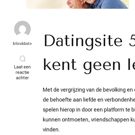
Datingsite 
blinddate
kent geen l
Laat een
reactie
op
achter
Vind
uw
Met de vergrijzing van de bevolking e
match:
de behoefte aan liefde en verbondenhe
Datingsite
voor
spelen hierop in door een platform te
50-
plussers
kunnen ontmoeten, vriendschappen kun
brengt
liefde
vinden.
op