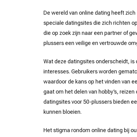
elke
leeftijd
De wereld van online dating heeft zich
speciale datingsites die zich richten o
die op zoek zijn naar een partner of g
plussers een veilige en vertrouwde o
Wat deze datingsites onderscheidt, is 
interesses. Gebruikers worden gematch
waardoor de kans op het vinden van e
gaat om het delen van hobby’s, reizen
datingsites voor 50-plussers bieden e
kunnen bloeien.
Het stigma rondom online dating bij o