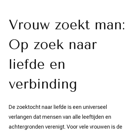
zoek
naar
liefde:
Vrouw
Vrouw zoekt man:
zoekt
man
in
Op zoek naar
Vlaanderen
liefde en
verbinding
De zoektocht naar liefde is een universeel
verlangen dat mensen van alle leeftijden en
achtergronden verenigt. Voor vele vrouwen is de