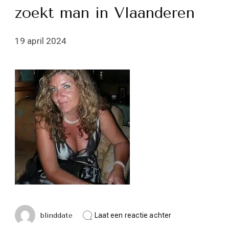
zoekt man in Vlaanderen
19 april 2024
op
blinddate
Laat een reactie achter
Op