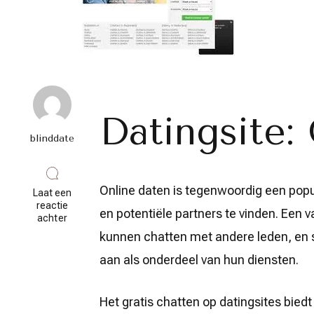
Datingsite:
blinddate
Online daten is tegenwoordig een po
Laat een
reactie
en potentiële partners te vinden. Een v
op
achter
Ontdek
kunnen chatten met andere leden, en 
de
Voordelen
aan als onderdeel van hun diensten.
van
Gratis
Chatten
Het gratis chatten op datingsites bied
op