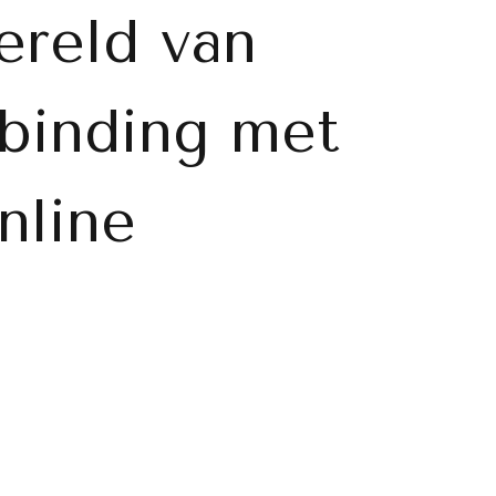
reld van
rbinding met
nline