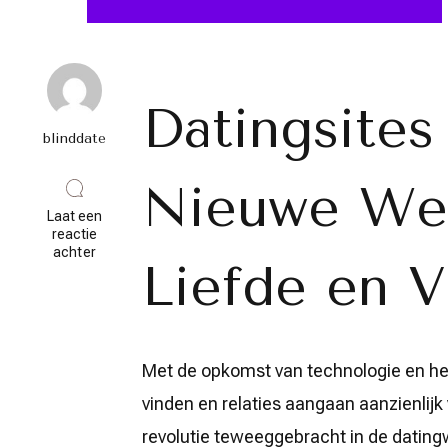
Datingsites
blinddate
Nieuwe Wer
Laat een
reactie
op
achter
Liefde en V
Ontdek
de
Wereld
van
Liefde
en
Met de opkomst van technologie en het
Verbinding
met
vinden en relaties aangaan aanzienlijk
Datingsites
Online
revolutie teweeggebracht in de dating