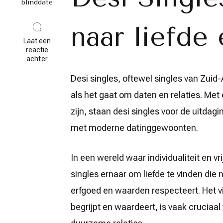
blinddate
naar liefde
Laat een
reactie
op
achter
De
zoektocht
Desi singles, oftewel singles van Zuid
van
als het gaat om daten en relaties. Met e
Desi
singles
zijn, staan desi singles voor de uitda
naar
liefde
met moderne datinggewoonten.
en
verbinding
In een wereld waar individualiteit en vr
singles ernaar om liefde te vinden die 
erfgoed en waarden respecteert. Het v
begrijpt en waardeert, is vaak cruciaal