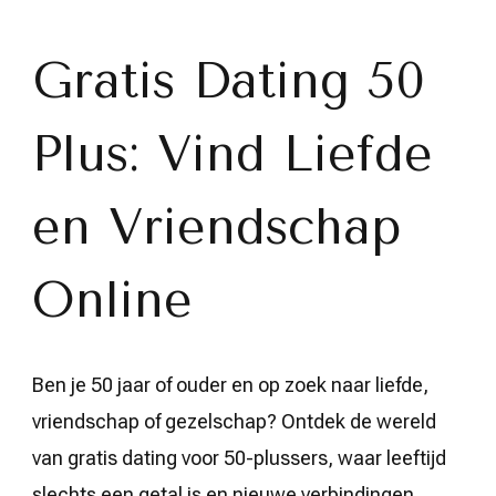
en
Vriendschap:
Gratis
Gratis Dating 50
Dating
voor
50-
Plus: Vind Liefde
plussers
in
België
en Vriendschap
Online
Ben je 50 jaar of ouder en op zoek naar liefde,
vriendschap of gezelschap? Ontdek de wereld
van gratis dating voor 50-plussers, waar leeftijd
slechts een getal is en nieuwe verbindingen