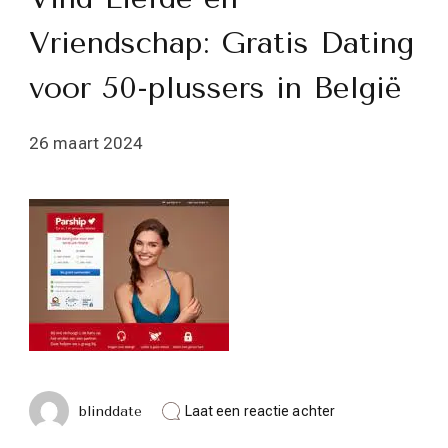
Vriendschap: Gratis Dating
voor 50-plussers in België
26 maart 2024
op
blinddate
Laat een reactie achter
Vind
Liefde