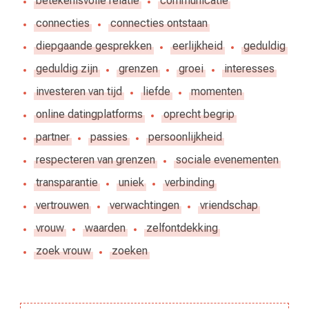
betekenisvolle relatie
communicatie
connecties
connecties ontstaan
diepgaande gesprekken
eerlijkheid
geduldig
geduldig zijn
grenzen
groei
interesses
investeren van tijd
liefde
momenten
online datingplatforms
oprecht begrip
partner
passies
persoonlijkheid
respecteren van grenzen
sociale evenementen
transparantie
uniek
verbinding
vertrouwen
verwachtingen
vriendschap
vrouw
waarden
zelfontdekking
zoek vrouw
zoeken