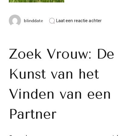
op
blinddate
Laat een reactie achter
Vind
de
Perfecte
Match:
Zoek
Zoek Vrouw: De
Vrouw
en
Ontdek
Kunst van het
Ware
Liefde
Vinden van een
Partner