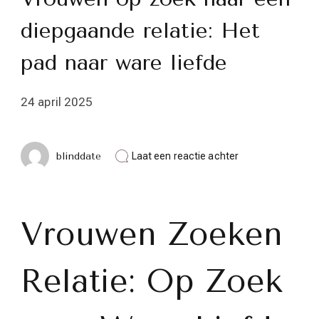
diepgaande relatie: Het
pad naar ware liefde
24 april 2025
op
blinddate
Laat een reactie achter
Vrouwen
op
zoek
naar
een
Vrouwen Zoeken
diepgaande
relatie:
Het
Relatie: Op Zoek
pad
naar
ware
liefde