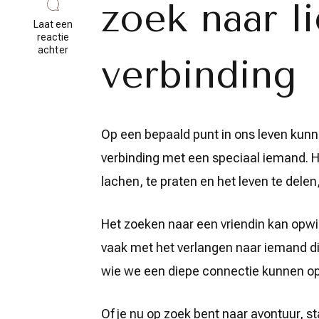
zoek naar l
Laat een
reactie
op
achter
verbinding
Op
zoek
naar
liefde:
Ik
zoek
Op een bepaald punt in ons leven kunn
een
vriendin
verbinding met een speciaal iemand. 
met
een
lachen, te praten en het leven te delen
speciale
klik
Het zoeken naar een vriendin kan opwin
vaak met het verlangen naar iemand die
wie we een diepe connectie kunnen 
Of je nu op zoek bent naar avontuur, sta