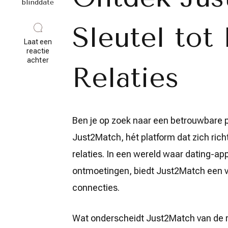
blinddate
Sleutel tot
Laat een
reactie
op
achter
Relaties
Vind
Duurzame
Relaties
met
Just2Match:
Jouw
Ben je op zoek naar een betrouwbare p
Sleutel
tot
Just2Match, hét platform dat zich rich
Liefdesgeluk
relaties. In een wereld waar dating-a
ontmoetingen, biedt Just2Match een v
connecties.
Wat onderscheidt Just2Match van de r