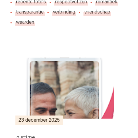
recente foto's
respectvol zijn
romantiek
transparantie
verbinding
vriendschap
waarden
Berichtnavigatie
23 december 2025
ourtime