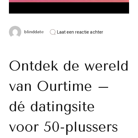
op
blinddate
Laat een reactie achter
Ontdek
de
Magie
van
Ourtime:
Ontdek de wereld
Dé
Datingsite
voor
van Ourtime –
50-
plussers
in
België
dé datingsite
voor 50-plussers